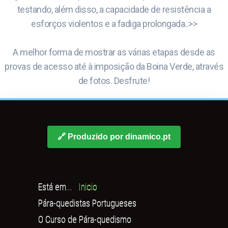
testando, além disso, a capacidade de resistência a
esforços violentos e a fadiga prolongada..>>
A melhor forma de mostrar as várias etapas desde as
provas de acesso até à imposição da Boina Verde, através
de fotos. Desfrute!
🔗 Produzido por dinamico.pt
Está em...
Inicio
Pára-quedistas Portugueses
O Curso de Pára-quedismo