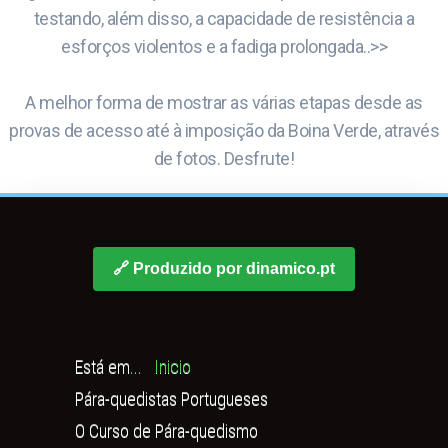
testando, além disso, a capacidade de resistência a
esforços violentos e a fadiga prolongada..>>
A melhor forma de mostrar as várias etapas desde as
provas de acesso até à imposição da Boina Verde, através
de fotos. Desfrute!
🔗 Produzido por dinamico.pt
Está em...
Inicio
Pára-quedistas Portugueses
O Curso de Pára-quedismo