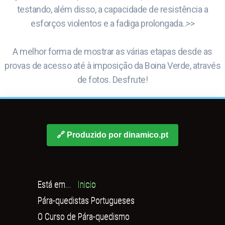
testando, além disso, a capacidade de resistência a
esforços violentos e a fadiga prolongada..>>
A melhor forma de mostrar as várias etapas desde as
provas de acesso até à imposição da Boina Verde, através
de fotos. Desfrute!
🔗 Produzido por dinamico.pt
Está em...
Inicio
Pára-quedistas Portugueses
O Curso de Pára-quedismo