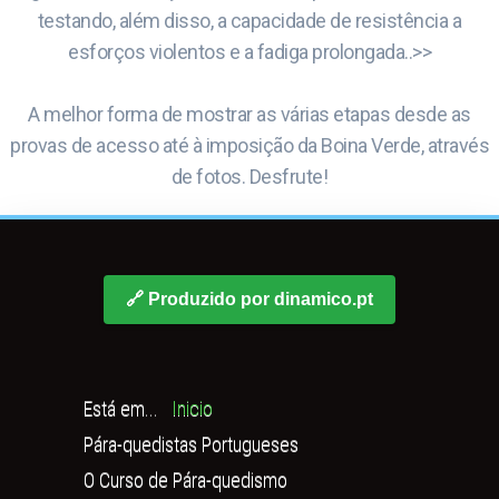
testando, além disso, a capacidade de resistência a
esforços violentos e a fadiga prolongada..>>
A melhor forma de mostrar as várias etapas desde as
provas de acesso até à imposição da Boina Verde, através
de fotos. Desfrute!
🔗 Produzido por dinamico.pt
Está em...
Inicio
Pára-quedistas Portugueses
O Curso de Pára-quedismo