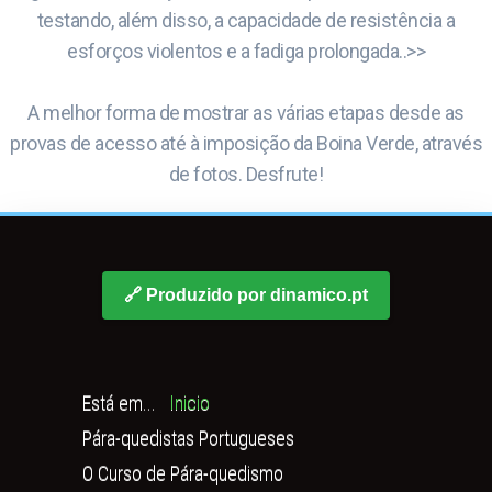
testando, além disso, a capacidade de resistência a
esforços violentos e a fadiga prolongada..>>
A melhor forma de mostrar as várias etapas desde as
provas de acesso até à imposição da Boina Verde, através
de fotos. Desfrute!
🔗 Produzido por dinamico.pt
Está em...
Inicio
Pára-quedistas Portugueses
O Curso de Pára-quedismo