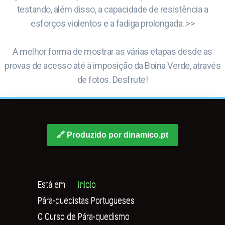
testando, além disso, a capacidade de resistência a
esforços violentos e a fadiga prolongada..>>
A melhor forma de mostrar as várias etapas desde as
provas de acesso até à imposição da Boina Verde, através
de fotos. Desfrute!
🔗 Produzido por dinamico.pt
Está em...
Inicio
Pára-quedistas Portugueses
O Curso de Pára-quedismo