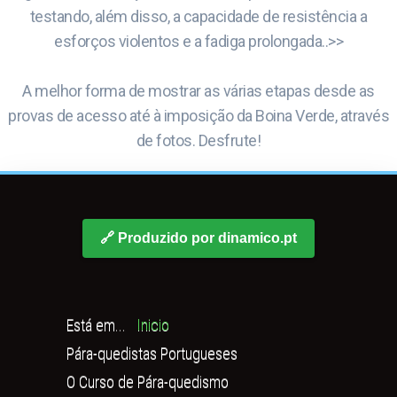
testando, além disso, a capacidade de resistência a
esforços violentos e a fadiga prolongada..>>
A melhor forma de mostrar as várias etapas desde as
provas de acesso até à imposição da Boina Verde, através
de fotos. Desfrute!
🔗 Produzido por dinamico.pt
Está em...
Inicio
Pára-quedistas Portugueses
O Curso de Pára-quedismo