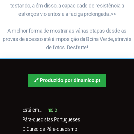
testando, além disso, a capacidade de resistência a
esforços violentos e a fadiga prolongada..>>
A melhor forma de mostrar as várias etapas desde as
provas de acesso até à imposição da Boina Verde, através
de fotos. Desfrute!
🔗 Produzido por dinamico.pt
Está em...
Inicio
Pára-quedistas Portugueses
O Curso de Pára-quedismo