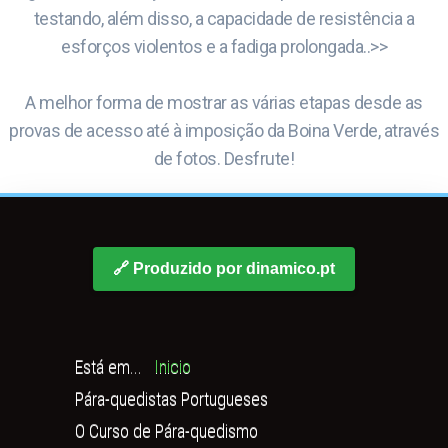
testando, além disso, a capacidade de resistência a
esforços violentos e a fadiga prolongada..>>
A melhor forma de mostrar as várias etapas desde as
provas de acesso até à imposição da Boina Verde, através
de fotos. Desfrute!
🔗 Produzido por dinamico.pt
Está em...
Inicio
Pára-quedistas Portugueses
O Curso de Pára-quedismo