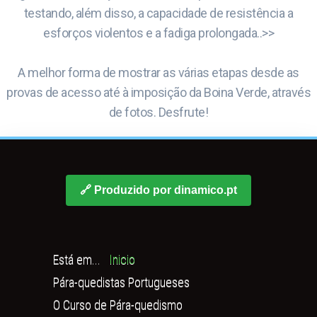
testando, além disso, a capacidade de resistência a
esforços violentos e a fadiga prolongada..>>
A melhor forma de mostrar as várias etapas desde as
provas de acesso até à imposição da Boina Verde, através
de fotos. Desfrute!
🔗 Produzido por dinamico.pt
Está em...
Inicio
Pára-quedistas Portugueses
O Curso de Pára-quedismo