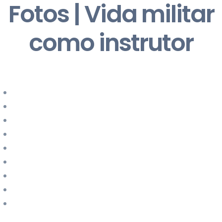
Fotos | Vida militar
como instrutor
Durante a carreira militar fui instrutor dos seguintes cursos:
Recruta (IMG ou PGM)
Pára-quedismo militar
Promoção a Cabo pára-quedista
Operações aeroterrestres
Instrutor de pára-quedismo
Geral de milicianos oficiais
Geral de milicianos sargentos
Precursor aeroterrestre
Auxiliar de precursor aeroterrestre