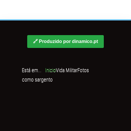
🔗 Produzido por dinamico.pt
Está em...
Inicio
Vida Militar
Fotos
como sargento