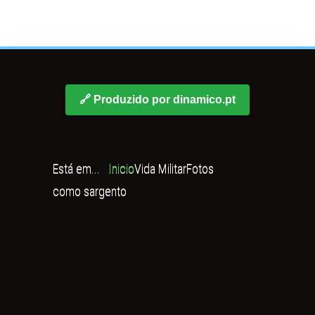
🔗 Produzido por dinamico.pt
Está em...
Inicio
Vida Militar
Fotos
como sargento