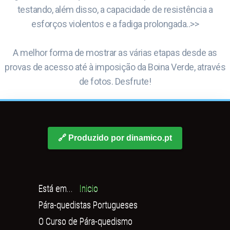
testando, além disso, a capacidade de resistência a
esforços violentos e a fadiga prolongada..>>
A melhor forma de mostrar as várias etapas desde as
provas de acesso até à imposição da Boina Verde, através
de fotos. Desfrute!
🔗 Produzido por dinamico.pt
Está em...
Inicio
Pára-quedistas Portugueses
O Curso de Pára-quedismo