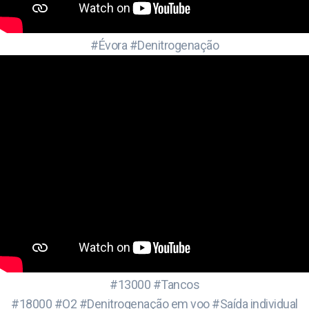
#Évora #Denitrogenação
#13000 #Tancos
#18000 #O2 #Denitrogenação em voo #Saída individual