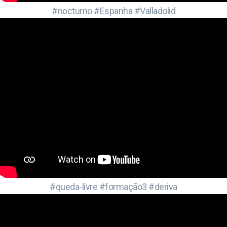
#nocturno #Espanha #Valladolid
#queda-livre #formação3 #deriva