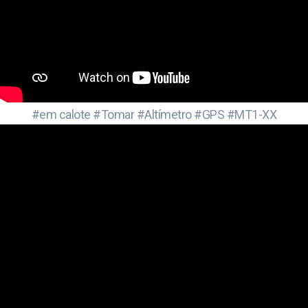
#em calote #Tomar #Altímetro #GPS #MT1-XX