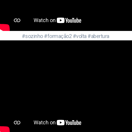
#sozinho #formação2 #volta #abertura