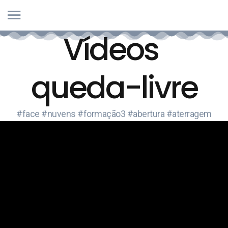
V
í
d
e
o
s
q
u
e
d
a
-
l
i
v
r
e
#face #nuvens #formação3 #abertura #aterragem