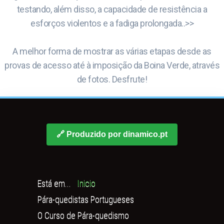
testando, além disso, a capacidade de resistência a
esforços violentos e a fadiga prolongada..>>
A melhor forma de mostrar as várias etapas desde as
provas de acesso até à imposição da Boina Verde, através
de fotos. Desfrute!
🔗 Produzido por dinamico.pt
Está em...
Inicio
Pára-quedistas Portugueses
O Curso de Pára-quedismo