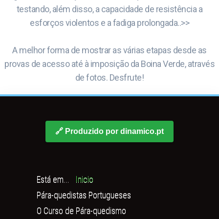
testando, além disso, a capacidade de resistência a
esforços violentos e a fadiga prolongada..>>
A melhor forma de mostrar as várias etapas desde as
provas de acesso até à imposição da Boina Verde, através
de fotos. Desfrute!
🔗 Produzido por dinamico.pt
Está em...
Inicio
Pára-quedistas Portugueses
O Curso de Pára-quedismo