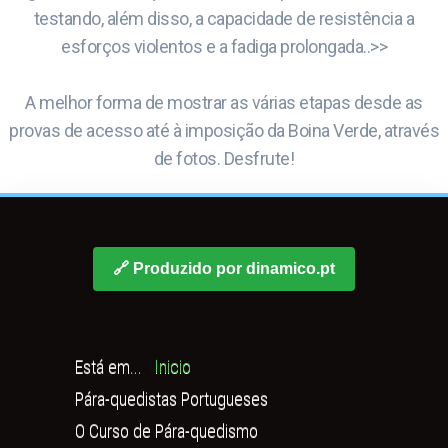
testando, além disso, a capacidade de resistência a
esforços violentos e a fadiga prolongada..>>
A melhor forma de mostrar as várias etapas desde as
provas de acesso até à imposição da Boina Verde, através
de fotos. Desfrute!
🔗 Produzido por dinamico.pt
Está em...
Inicio
Pára-quedistas Portugueses
O Curso de Pára-quedismo