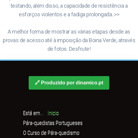
testando, além disso, a capacidade de resistência a
esforços violentos e a fadiga prolongada..>>
A melhor forma de mostrar as várias etapas desde as
provas de acesso até à imposição da Boina Verde, através
de fotos. Desfrute!
🔗 Produzido por dinamico.pt
Está em...
Inicio
Pára-quedistas Portugueses
O Curso de Pára-quedismo