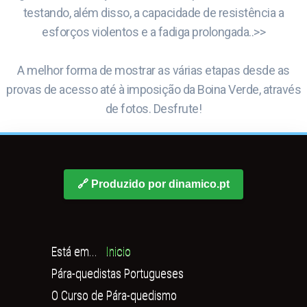
testando, além disso, a capacidade de resistência a
esforços violentos e a fadiga prolongada..>>
A melhor forma de mostrar as várias etapas desde as
provas de acesso até à imposição da Boina Verde, através
de fotos. Desfrute!
🔗 Produzido por dinamico.pt
Está em...
Inicio
Pára-quedistas Portugueses
O Curso de Pára-quedismo