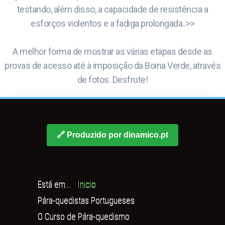
testando, além disso, a capacidade de resistência a
esforços violentos e a fadiga prolongada..>>
A melhor forma de mostrar as várias etapas desde as
provas de acesso até à imposição da Boina Verde, através
de fotos. Desfrute!
🔗 Produzido por dinamico.pt
Está em...
Inicio
Pára-quedistas Portugueses
O Curso de Pára-quedismo