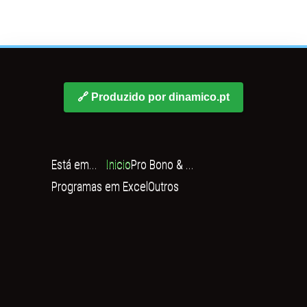
🔗 Produzido por dinamico.pt
Está em...
Inicio
Pro Bono & ...
Programas em Excel
Outros