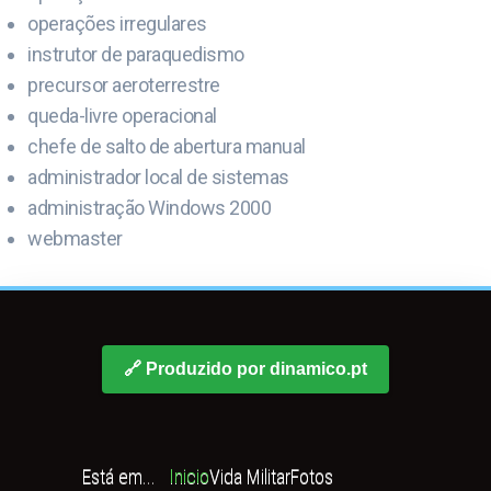
operações irregulares
instrutor de paraquedismo
precursor aeroterrestre
queda-livre operacional
chefe de salto de abertura manual
administrador local de sistemas
administração Windows 2000
webmaster
🔗 Produzido por dinamico.pt
Está em...
Inicio
Vida Militar
Fotos